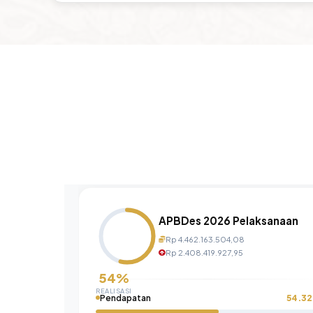
APBDes 2026 Pelaksanaan
Rp 4.462.163.504,08
Rp 2.408.419.927,95
54%
REALISASI
Pendapatan
54.3