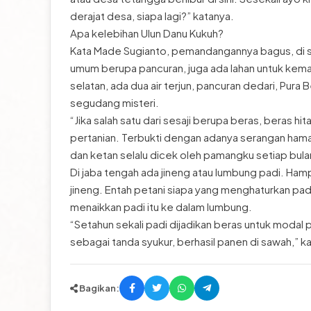
derajat desa, siapa lagi?” katanya.
Apa kelebihan Ulun Danu Kukuh?
Kata Made Sugianto, pemandangannya bagus, di si
umum berupa pancuran, juga ada lahan untuk kemah
selatan, ada dua air terjun, pancuran dedari, Pura
segudang misteri.
“Jika salah satu dari sesaji berupa beras, beras hit
pertanian. Terbukti dengan adanya serangan hama t
dan ketan selalu dicek oleh pamangku setiap bulan
Di jaba tengah ada jineng atau lumbung padi. Hampi
jineng. Entah petani siapa yang menghaturkan pad
menaikkan padi itu ke dalam lumbung.
“Setahun sekali padi dijadikan beras untuk modal
sebagai tanda syukur, berhasil panen di sawah,” k
Bagikan: