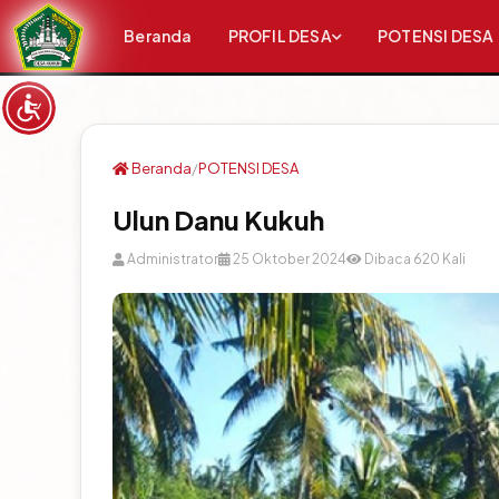
Menu Login
Beranda
PROFIL DESA
POTENSI DESA
Login Admin
Beranda
/
POTENSI DESA
Login Layanan Mandiri
Ulun Danu Kukuh
Login Kehadiran
Administrator
25 Oktober 2024
Dibaca 620 Kali