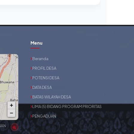
Menu
Beranda
PROFIL DESA
POTENSI DESA
DATA DESA
BATAS WILAYAH DESA
+
LIMA (5) BIDANG PROGRAM PRIORITAS
−
PENGADUAN
NAN