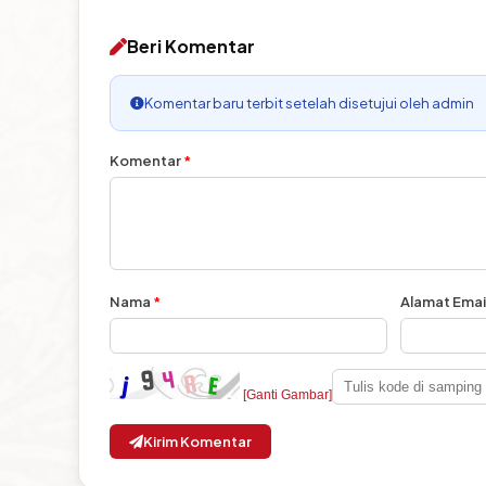
Beri Komentar
Komentar baru terbit setelah disetujui oleh admin
Komentar
*
Nama
*
Alamat Emai
[Ganti Gambar]
Kirim Komentar