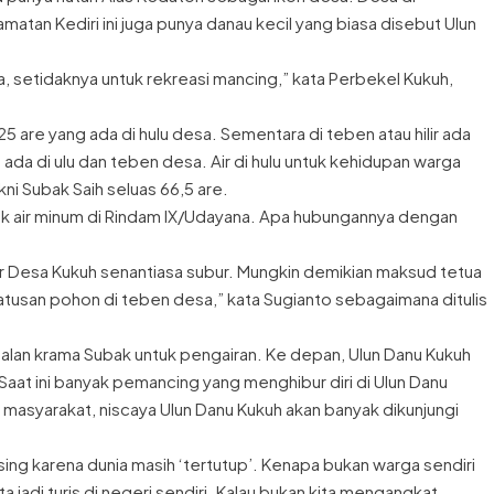
an Kediri ini juga punya danau kecil yang biasa disebut Ulun
, setidaknya untuk rekreasi mancing,” kata Perbekel Kukuh,
are yang ada di hulu desa. Sementara di teben atau hilir ada
na ada di ulu dan teben desa. Air di hulu untuk kehidupan warga
i Subak Saih seluas 66,5 are.
ntuk air minum di Rindam IX/Udayana. Apa hubungannya dengan
r Desa Kukuh senantiasa subur. Mungkin demikian maksud tetua
san pohon di teben desa,” kata Sugianto sebagaimana ditulis
dalan krama Subak untuk pengairan. Ke depan, Ulun Danu Kukuh
Saat ini banyak pemancing yang menghibur diri di Ulun Danu
asyarakat, niscaya Ulun Danu Kukuh akan banyak dikunjungi
ing karena dunia masih ‘tertutup’. Kenapa bukan warga sendiri
ta jadi turis di negeri sendiri. Kalau bukan kita mengangkat