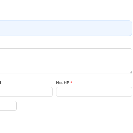
l
No. HP
*