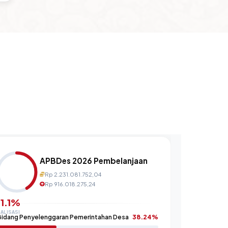
APBDes 2026 Pembelanjaan
Rp 2.231.081.752,04
Rp 916.018.275,24
1.1%
ALISASI
Bidang Penyelenggaran Pemerintahan Desa
38.24%