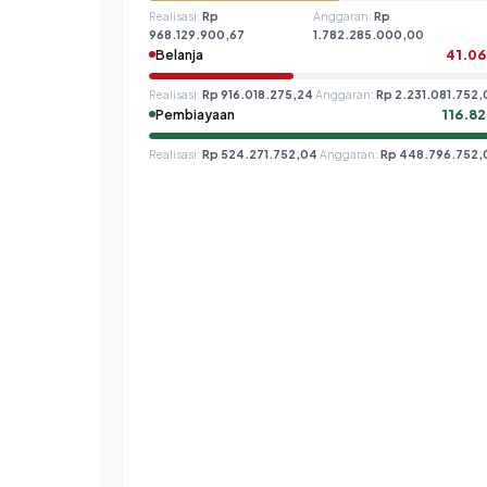
Realisasi:
Rp
Anggaran:
Rp
968.129.900,67
1.782.285.000,00
Belanja
41.0
Realisasi:
Rp 916.018.275,24
Anggaran:
Rp 2.231.081.752
Pembiayaan
116.8
Realisasi:
Rp 524.271.752,04
Anggaran:
Rp 448.796.752,