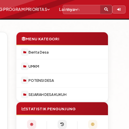
ANG PROGRAM PRIORITAS
Lainnya
MENU KATEGORI
Berita Desa
UMKM
POTENSI DESA
SEJARAH DESA KUKUH
STATISTIK PENGUNJUNG