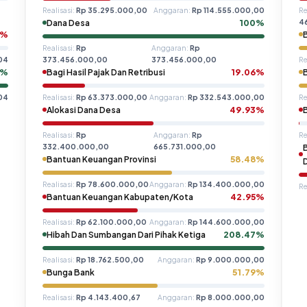
Realisasi:
Rp 35.295.000,00
Anggaran:
Rp 114.555.000,00
Re
Dana Desa
100%
4
6%
Realisasi:
Rp
Anggaran:
Rp
,04
373.456.000,00
373.456.000,00
Re
2%
Bagi Hasil Pajak Dan Retribusi
19.06%
04
Realisasi:
Rp 63.373.000,00
Anggaran:
Rp 332.543.000,00
Re
Alokasi Dana Desa
49.93%
Realisasi:
Rp
Anggaran:
Rp
Re
332.400.000,00
665.731.000,00
Bantuan Keuangan Provinsi
58.48%
Realisasi:
Rp 78.600.000,00
Anggaran:
Rp 134.400.000,00
Re
Bantuan Keuangan Kabupaten/Kota
42.95%
Realisasi:
Rp 62.100.000,00
Anggaran:
Rp 144.600.000,00
Hibah Dan Sumbangan Dari Pihak Ketiga
208.47%
Realisasi:
Rp 18.762.500,00
Anggaran:
Rp 9.000.000,00
Bunga Bank
51.79%
Realisasi:
Rp 4.143.400,67
Anggaran:
Rp 8.000.000,00