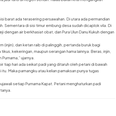
si barat ada terasering persawahan. Di utara ada permandian
. Sementara di sisi timur embung desa sudah dicaplok vila. Di
 Beji dengan air berkhasiat obat, dan Pura Ulun Danu Kukuh dengan
am (injin), dan ketan raib di palinggih, pertanda buruk bagi
ikus, kekeringan, maupun serangan hama lainnya. Beras, injin,
 Purnama,” ujarnya.
r tiap hari ada seikat padi yang ditaruh oleh petani di bawah
i itu. Maka pamangku atau kelian pamaksan punya tugas
 pujawali setiap Purnama Kapat. Petani menghaturkan padi
atanya.