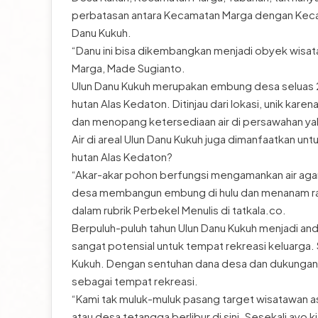
perbatasan antara Kecamatan Marga dengan Kecamat
Danu Kukuh.
“Danu ini bisa dikembangkan menjadi obyek wisata
Marga, Made Sugianto.
Ulun Danu Kukuh merupakan embung desa seluas 25 
hutan Alas Kedaton. Ditinjau dari lokasi, unik kare
dan menopang ketersediaan air di persawahan yakn
Air di areal Ulun Danu Kukuh juga dimanfaatkan u
hutan Alas Kedaton?
“Akar-akar pohon berfungsi mengamankan air aga
desa membangun embung di hulu dan menanam ratu
dalam rubrik Perbekel Menulis di tatkala.co.
Berpuluh-puluh tahun Ulun Danu Kukuh menjadi an
sangat potensial untuk tempat rekreasi keluarga. 
Kukuh. Dengan sentuhan dana desa dan dukungan m
sebagai tempat rekreasi.
“Kami tak muluk-muluk pasang target wisatawan as
atau desa tetangga berlibur di sini. Sesekali ayo ki