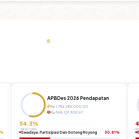
TRANSPARANSI PUBLIK
Anggaran Desa
Keterbukaan pengelolaan keuangan untuk masyarakat
APBDes 2026 Pendapatan
Rp 1.782.285.000,00
Rp 968.129.900,67
54.3%
4
REALISASI
RE
2%
Swadaya, Partisipasi Dan Gotong Royong
30.81%