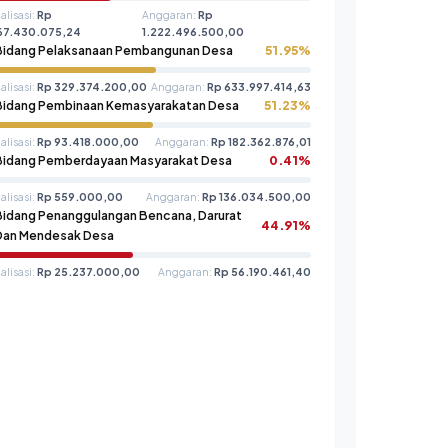
alisasi:
Rp
Anggaran:
Rp
67.430.075,24
1.222.496.500,00
Bidang Pelaksanaan Pembangunan Desa
51.95%
alisasi:
Rp 329.374.200,00
Anggaran:
Rp 633.997.414,63
Bidang Pembinaan Kemasyarakatan Desa
51.23%
alisasi:
Rp 93.418.000,00
Anggaran:
Rp 182.362.876,01
Bidang Pemberdayaan Masyarakat Desa
0.41%
alisasi:
Rp 559.000,00
Anggaran:
Rp 136.034.500,00
Bidang Penanggulangan Bencana, Darurat
44.91%
Dan Mendesak Desa
alisasi:
Rp 25.237.000,00
Anggaran:
Rp 56.190.461,40