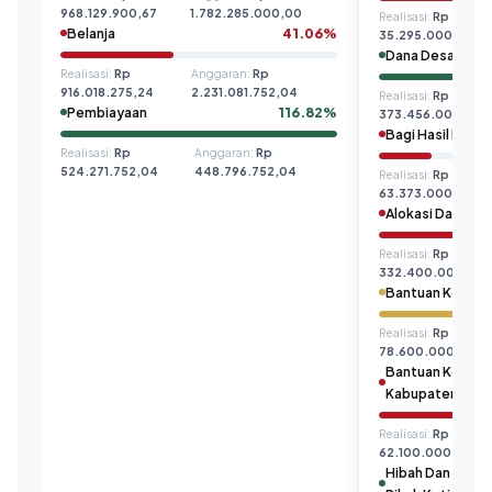
968.129.900,67
1.782.285.000,00
Realisasi:
Rp
Belanja
41.06%
35.295.000,00
Dana Desa
Realisasi:
Rp
Anggaran:
Rp
916.018.275,24
2.231.081.752,04
Realisasi:
Rp
Pembiayaan
116.82%
373.456.000,00
Bagi Hasil Pajak
Realisasi:
Rp
Anggaran:
Rp
524.271.752,04
448.796.752,04
Realisasi:
Rp
63.373.000,00
Alokasi Dana De
Realisasi:
Rp
332.400.000,00
Bantuan Keuanga
Realisasi:
Rp
78.600.000,00
Bantuan Keuan
Kabupaten/Kot
Realisasi:
Rp
62.100.000,00
Hibah Dan Sumb