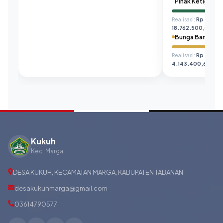
Pihak Ketiga
Realisasi:
Rp
18.762.500,00
Bunga Bank
Realisasi:
Rp
4.143.400,67
Kukuh
Kec. Marga
DESA KUKUH, KECAMATAN MARGA, KABUPATEN TABANAN
desakukuhmarga@gmail.com
03614790577