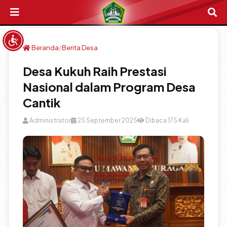
Menu Login
Beranda
/
Berita Desa
Login Admin
Desa Kukuh Raih Prestasi
Login Layanan Mandiri
Nasional dalam Program Desa
Cantik
Login Kehadiran
Administrator
25 September 2025
Dibaca 175 Kali