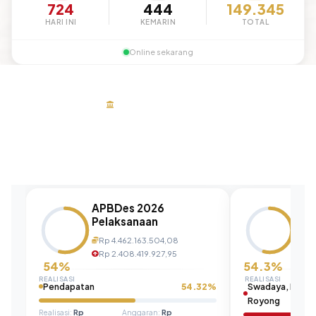
724
444
149.345
HARI INI
KEMARIN
TOTAL
Online sekarang
TRANSPARANSI PUBLIK
Anggaran Desa
Keterbukaan pengelolaan keuangan untuk masyarakat
APBDes 2026
AP
Pelaksanaan
Pen
Rp 4.462.163.504,08
Rp
Rp 2.408.419.927,95
Rp
54%
54.3%
REALISASI
REALISASI
Pendapatan
54.32%
Swadaya, Partis
Royong
Realisasi:
Rp
Anggaran:
Rp