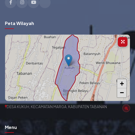
Peta Wilayah
+
−
DESA KUKUH, KECAMATAN MARGA, KABUPATEN TABANAN
Menu